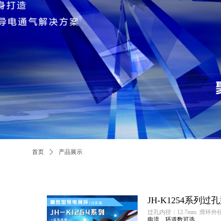
首页
ꄲ
产品展示
JH-K1254系列
过孔内径：12.7mm 滑环外径
电流、环道数可选